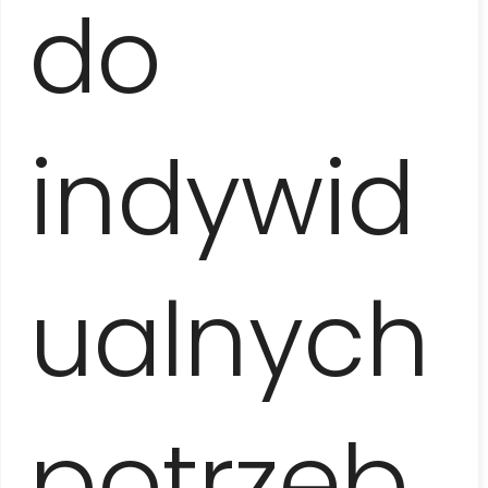
do
Dzień 2
Po
śniadaniu
wykwaterowanie, spotkanie z
przewodnikiem i przejście do
Parku Centralnego
,
gdzie zobaczymy gmach Teatru Wielkiego i
indywid
najstarsze hotele na wyspie oraz zwiedzimy
wnętrza
Kapitolu
– monumentalnego budynku, stworzonego
jako siedziba kubańskiego parlamentu. Następnie
coco-taxi
zabierze nas na niewielką
degustację
rumu
wraz z objaśnieniem procesu jego produkcji.
ualnych
Przejażdżka
amerykańskim kabrioletem
:
Plac
Rewolucji
, zabytkowy
Cmentarz im. Krzysztofa
Kolumba
oraz ekskluzywna dzielnica
Miramar
z jej
pełną ambasad Piątą Aleją. Dalej
Malecón
–
nadmorski bulwar będący wizytówką Hawany i
miejscem spotkań jej mieszkańców, doprowadzi nad
potrzeb
do legendarnego, odwiedzanego przez gwiazdy
hotelu Nacional
, gdzie wypijemy drinka. Po południu
obiad
w lokalnej restauracji oraz czas na zakup