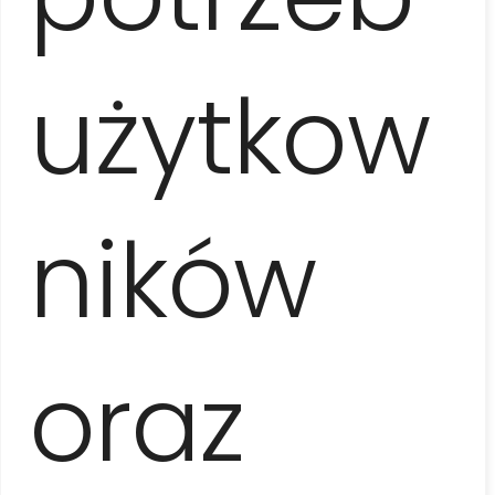
pamiątek w
hali targowej
Mercado de San José i
wyjazd w drogę powrotną do Varadero.
użytkow
Czas trwania
dzień 1 – ok. 16 godzin (8.00-24.00), dzień 2 – ok. 10
godzin (9.30-19.30), poniedziałek – piątek
ników
Trasa
oraz
dzień 1 – ok. 150 km, dzień 2 – ok. 150 km
Zabrać na zwiedzanie