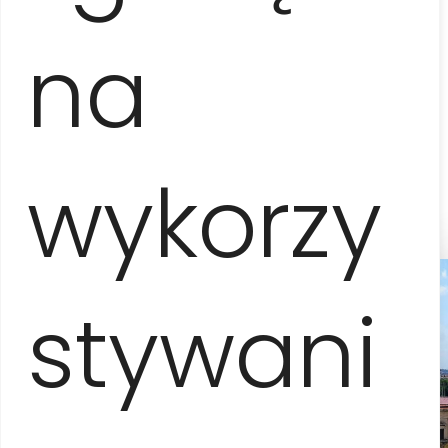
8-12 osób
na
245 EUR / os.
13-15 osób
235 EUR / os.
wykorzy
stywani