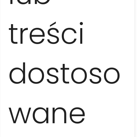
wspaniałą panoramą miasta, a następnie wizyta w
fabryce cygar
. Dalej udamy się na zakwaterowanie
do
casa particular
i na spacer przez
deptak
treści
Obispo
oraz miejsca kojarzone z Ernestem
Hemingway’em (bar El Floridita i hotel Ambos
Mundos).
Obiad
w lokalnej restauracji, a po nim
zwiedzanie
Habana Vieja
(starówki): Plac Katedralny,
Plac Broni – miejsce założenia Hawany, z najstarszą
dostoso
twierdzą w mieście oraz Pałacem Gubernatora, Stary
Plac z jego kolonialną architekturą i niewielkim
browarem (czas na piwo lub kawę). Na zakończenie
dnia odbędzie się
kurs salsy
z lokalnymi
partner(k)ami w pobliżu Placu św. Franciszka. Powrót
do kwatery i wieczór do własnej dyspozycji. Do
wane
programu można dodać kolację z
koncertem
Buena Vista Social Club
lub kolację i show w
słynnym
kabarecie Tropicana
(dodatkowo płatne,
transport we własnym zakresie).