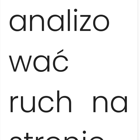
analizo
butelkę wody i ochronę przeciwsłoneczną (czapkę z
daszkiem / kapelusz, okulary przeciwsłoneczne, krem
z filtrem), rzeczy na 1 noc zapakowane w
bagaże
podręczne
, panowie długie spodnie na rewię,
paszporty
wać
W cenie wycieczki
ruch na
opieka lokalnego przewodnika (w języku polskim /
angielskim / hiszpańskim / francuskim / niemieckim),
transfer z i do Varadero, nocleg ze śniadaniem w
casa particular (pokoje 2-osobowe z łazienkami i
klimatyzacją), zwiedzanie i atrakcje: 2-godzinna
przejażdżka kabrioletem, przejażdżka coco-taxi,
godzinny kurs salsy, Kapitol, fabryka cygar, degustacja
rumu, hotel Nacional + drink, 2 obiady, ubezpieczenie