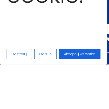
545
Dostosuj
Odrzuć
Akceptuj wszystko
Maciej Lopez
+4