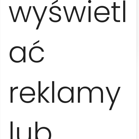
wyświetl
posłuchać muzyki granej na żywo i
chłonąć atmosferę miasta, ale także
zwiedzić wnętrza najważniejszych
hawańskich zabytków oraz poznać
tajniki wytwarzania kubańskiego
rumu i cygar.
ać
reklamy
Informacje
Dzień 1
lub
Po śniadaniu wyjazd z Varadero w kierunku Hawany z
postojem przy punkcie widokowym
Bacunayagua
.
Spotkanie z przewodnikiem przy
twierdzy El Morro
ze