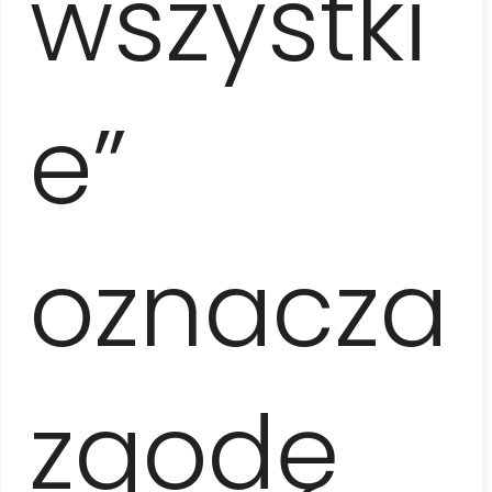
wszystki
1 osoba
590 EUR / os.
e”
2 osoby
360 EUR / os.
oznacza
3-5 osób
290 EUR / os.
zgodę
6-7 osób
270 EUR / os.