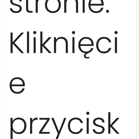
stronie.
turystyczne TU Europa Travel World Standard Plus,
składki na Turystyczny Fundusz Gwarancyjny oraz
Fundusz Pomocowy
Kliknięci
Nie wliczone w cenę
napiwki i własne wydatki nie ujęte w programie,
kolacja z koncertem Buena Vista Social Club – 60 EUR
e
/ os. lub kolacja w kabarecie Tropicana – od 105-125
EUR / os., transport na wieczorne spektakle płatny
dodatkowo, w zależności od miejsca zakwaterowania,
dopłata do pokoju 1-os. – 15 EUR / os.
przycisk
Uwagi
kolejność realizacji programu może ulec zmianie w