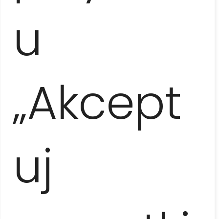
zależności od dostępnego miejsca zakwaterowania i
u
dni / godzin otwarcia zwiedzanych obiektów. Fabryki
cygar na Kubie są nieczynne w weekendy oraz w
okresach 25/12–15/01 i 23/07–19/08. Na zwiedzanie
fabryki nie są wpuszczane dzieci. W takich sytuacjach
realizowany jest inny, ustalony z Klientami punkt
programu. Cena wycieczki zawiera ubezpieczenie
„Akcept
turystyczne TU Europa Travel World Standard Plus.
Należy zapoznać się z jego Ogólnymi Warunkami
(
OWU
) i – jeśli nie odpowiada ono Państwa
potrzebom – dokonać
zakupu ubezpieczenia
o
szerszym zakresie ochrony we własnym zakresie.
Opcjonalnie istnieje możliwość zakupu
uj
ubezpieczenie Kosztów Rezygnacji
(sprawdź
szczegóły
tutaj
).
Cennik