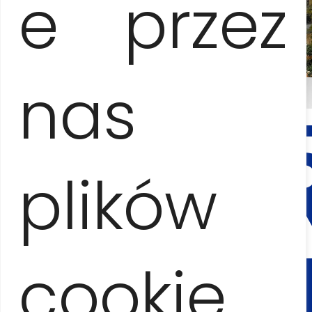
e przez
nas
KON
I
REZE
plików
Anna Jesionczak
+53
cookie.