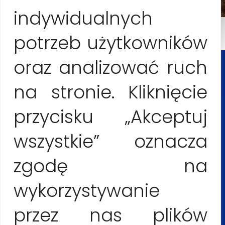
indywidualnych
potrzeb użytkowników
oraz analizować ruch
KONTAKT I
REZERWACJE
na stronie. Kliknięcie
przycisku „Akceptuj
Anna Jesionczak
wszystkie” oznacza
+53 54555303
zgodę na
Maciej Lopez
wykorzystywanie
+48 506267757
przez nas plików