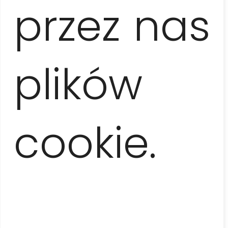
przez nas
przewodn
plików
po
cookie.
Kubie.
”