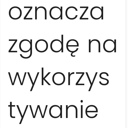
miłą,
oznacza
zgodę na
cierpliwą,
wykorzys
kompete
tywanie
pilotką i