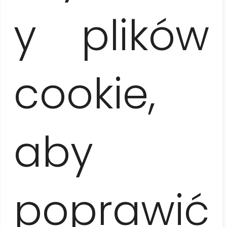
y plików
czasie pobytu na tej karaibskiej wyspie. Z
turystyką jesteśmy związani od 2001 r. jako
absolwenci studiów turystyki i rekreacji,
pasjonaci podróży, piloci wycieczek, rezydenci
i przewodnicy na różnych kierunkach (m.in.
cookie,
Europa Środkowa, Bałkany, Półwysep Iberyjski,
Ameryka Południowa i Karaiby). Ale to właśnie
Kuba skradła nasze serca
.
aby
Znamy ten kraj od podszewki, a naszą
pasją
i wiedzą
chętnie dzielimy się z turystami z
całego świata. Współpracujemy z najlepszymi
lokalnymi przewodnikami
, mieszkającymi
na stałe na wyspie, tworząc niesamowity
poprawić
zespół ludzi kochających ten piękny kraj.
Zawsze staramy się być entuzjastycznymi
gospodarzami, którzy chcą jak najlepiej