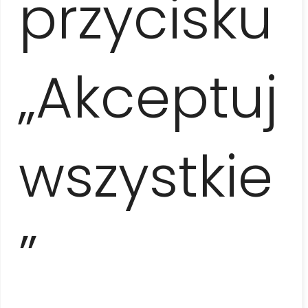
przycisku
“
Ania
„Akceptuj
jest
wszystkie
bardzo
”