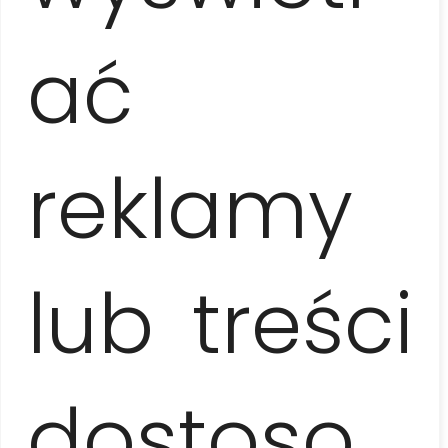
różnorodny kraj.
ać
Podróżując z nami macie pełną gwarancję
bezpieczeństwa. Firma HAVanna4U Usługi
Turystyczne jest
zarejestrowanym w Polsce
organizatorem turystyki
, który ubezpiecza
swoich Klientów oraz odprowadza za nich
reklamy
składki na Turystyczny Fundusz Gwarancyjny
oraz Turystyczny Fundusz Pomocowy.
Posiadamy również
gwarancję
ubezpieczeniową
na kwotę 50 OOO EUR
lub treści
wystawioną przez Towarzystwo
Ubezpieczeniowe Europa.
dostoso