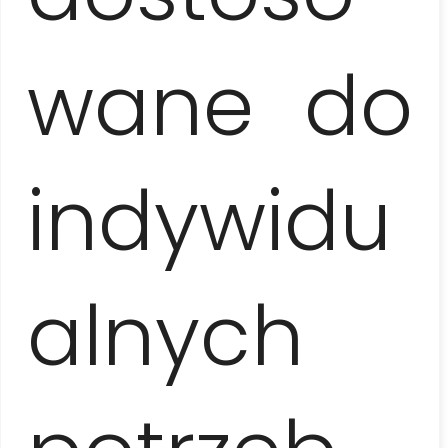
CO
wane do
indywidu
O
alnych