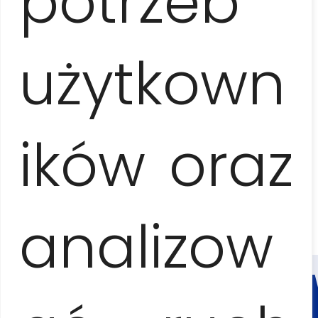
potrzeb
użytkown
NAS
ików oraz
analizow