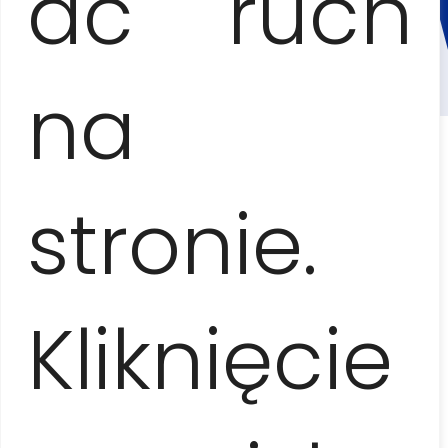
MÓW
ać ruch
na
stronie.
Kliknięcie