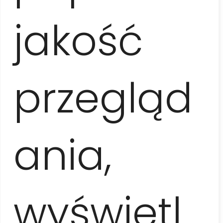
zadbać o swoich Klientów. Lubimy
jakość
towarzystwo innych ludzi i nieustannie
poszukujemy nowych,
egzotycznych
i fascynujących miejsc
, które wzbogacają
naszą ofertę.
przegląd
Zapomnijcie o wycieczkach w stylu
korporacyjnym w 40-osobowych grupach!
Z nami możecie
doświadczyć prawdziwej
Kuby
– poznacie namiętne szczegóły, liczne
ania,
anegdoty i tajniki kubańskiego życia od kuchni
oraz zejdziecie poza utarte szlaki. Zwiedzicie
autentyczną i niezapomnianą wyspę z jej
kolorowymi muralami, ulicami tętniącymi
muzyką i serdecznymi mieszkańcami, a
wyświetl
opowieści naszych przewodników pomogą
Wam zrozumieć ten specyficzny i bardzo