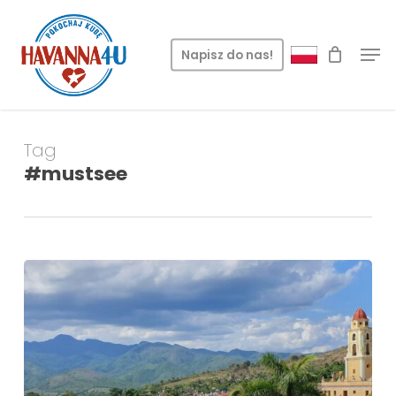
Skip
Menu
to
Men
Napisz do nas!
main
content
Tag
#mustsee