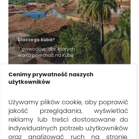
Dlaczego Kuba?
7 powodów, dla których
warto pojechać na Kubę
Cenimy prywatność naszych
Szukaj
użytkowników
Szukaj
Używamy plików cookie, aby poprawić
jakość przeglądania, wyświetlać
Najnowsze artykuły
reklamy lub treści dostosowane do
Wakacje na Kubie 2026: Co musisz wiedzieć przed
indywidualnych potrzeb użytkowników
wylotem? (praktyczny przewodnik)
oraz analizować ruch na stronie.