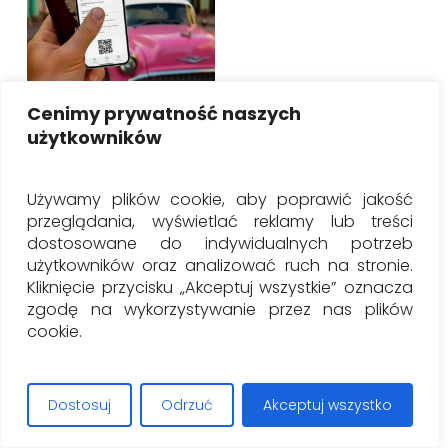
Cenimy prywatność naszych
Dodaj Do Koszyka
Visa to Cuba online
użytkowników
25.00
€
Używamy plików cookie, aby poprawić jakość
przeglądania, wyświetlać reklamy lub treści
dostosowane do indywidualnych potrzeb
użytkowników oraz analizować ruch na stronie.
Kliknięcie przycisku „Akceptuj wszystkie” oznacza
zgodę na wykorzystywanie przez nas plików
cookie.
Dostosuj
Odrzuć
Akceptuj wszystko