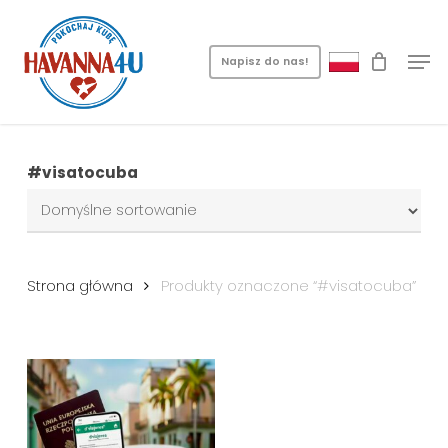
Skip
Menu
to
Men
main
Napisz do nas!
content
#visatocuba
Strona główna
Produkty oznaczone “#visatocuba”