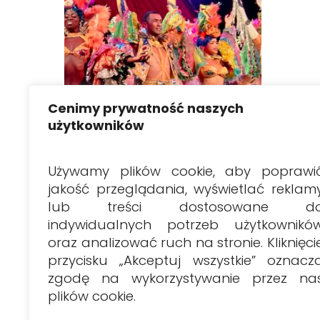
Cenimy prywatność naszych
użytkowników
Wybierz Opcje
Używamy plików cookie, aby poprawi
Tropicana cabaret
jakość przeglądania, wyświetlać reklam
Zakres
30.00
€
–
95.00
€
lub treści dostosowane d
cen:
indywidualnych potrzeb użytkownikó
od
30.00€
oraz analizować ruch na stronie. Kliknięci
do
przycisku „Akceptuj wszystkie” oznacz
95.00€
zgodę na wykorzystywanie przez na
plików cookie.