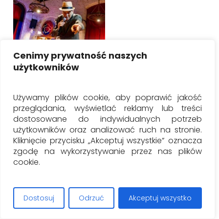
Cenimy prywatność naszych
użytkowników
Wybierz Opcje
Buena Vista Social
Club Concert
Używamy plików cookie, aby poprawić jakość
przeglądania, wyświetlać reklamy lub treści
Zakres
0.00
€
–
60.00
€
dostosowane do indywidualnych potrzeb
cen:
użytkowników oraz analizować ruch na stronie.
od
Kliknięcie przycisku „Akceptuj wszystkie” oznacza
0.00€
zgodę na wykorzystywanie przez nas plików
do
cookie.
60.00€
Dostosuj
Odrzuć
Akceptuj wszystko