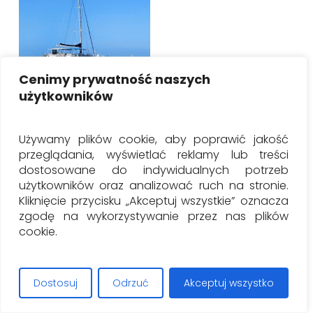
Cenimy prywatność naszych
użytkowników
Wybierz Opcje
Catamaran –
paradise island and
Używamy plików cookie, aby poprawić jakość
dolphins
przeglądania, wyświetlać reklamy lub treści
dostosowane do indywidualnych potrzeb
Zakres
0.00
€
–
115.00
€
użytkowników oraz analizować ruch na stronie.
cen:
Kliknięcie przycisku „Akceptuj wszystkie” oznacza
od
zgodę na wykorzystywanie przez nas plików
0.00€
cookie.
do
115.00€
Dostosuj
Odrzuć
Akceptuj wszystko