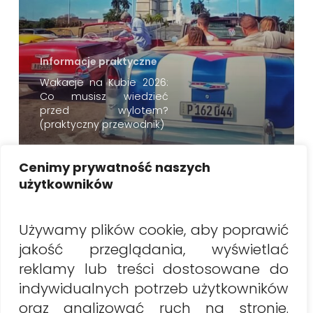
Informacje praktyczne
Wakacje na Kubie 2026:
Co musisz wiedzieć
przed wylotem?
(praktyczny przewodnik)
Cenimy prywatność naszych
Szukaj
użytkowników
Szukaj
Używamy plików cookie, aby poprawić
jakość przeglądania, wyświetlać
Najnowsze artykuły
reklamy lub treści dostosowane do
Wakacje na Kubie 2026: Co musisz wiedzieć przed
indywidualnych potrzeb użytkowników
wylotem? (praktyczny przewodnik)
oraz analizować ruch na stronie.