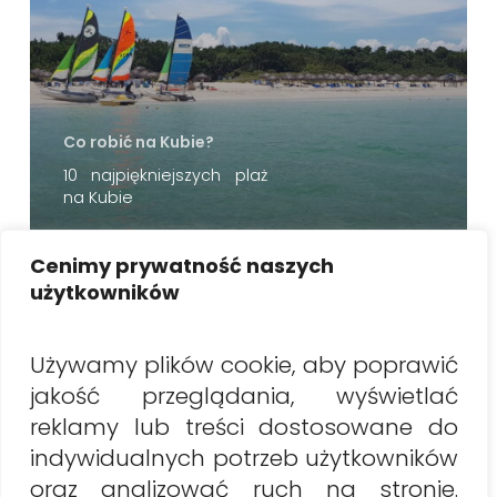
Co robić na Kubie?
10 najpiękniejszych plaż
na Kubie
Cenimy prywatność naszych
Szukaj
użytkowników
Szukaj
Używamy plików cookie, aby poprawić
jakość przeglądania, wyświetlać
Najnowsze artykuły
reklamy lub treści dostosowane do
Wakacje na Kubie 2026: Co musisz wiedzieć przed
indywidualnych potrzeb użytkowników
wylotem? (praktyczny przewodnik)
oraz analizować ruch na stronie.