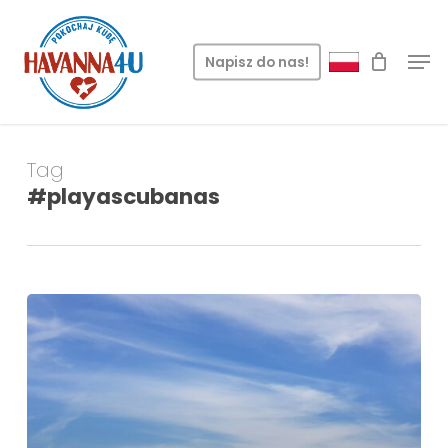
Skip
Menu
to
Men
Napisz do nas!
main
content
Tag
#playascubanas