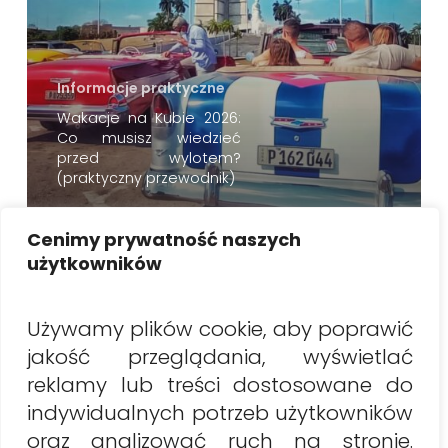
Informacje praktyczne
Wakacje na Kubie 2026:
Co musisz wiedzieć
przed wylotem?
(praktyczny przewodnik)
Cenimy prywatność naszych
Szukaj
użytkowników
Szukaj
Używamy plików cookie, aby poprawić
jakość przeglądania, wyświetlać
Najnowsze artykuły
reklamy lub treści dostosowane do
Wakacje na Kubie 2026: Co musisz wiedzieć przed
indywidualnych potrzeb użytkowników
wylotem? (praktyczny przewodnik)
oraz analizować ruch na stronie.