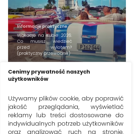
Informacje praktyczne
Wakacje na Kubie 2026:
Co musisz wiedzieć
przed wylotem?
(praktyczny przewodnik)
Cenimy prywatność naszych
Szukaj
użytkowników
Szukaj
Używamy plików cookie, aby poprawić
jakość przeglądania, wyświetlać
Najnowsze artykuły
reklamy lub treści dostosowane do
Wakacje na Kubie 2026: Co musisz wiedzieć przed
indywidualnych potrzeb użytkowników
wylotem? (praktyczny przewodnik)
oraz analizować ruch na stronie.