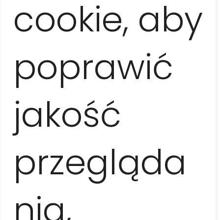
cookie, aby
Varadero
na pokaz tresury tych ssaków i wstąpimy
na drinka do zabytkowej posiadłości
Maison
Xanadú
. Całe popołudnie przeznaczymy na
plażowanie
(lub spacer po centrum Varadero i
poprawić
zakup pamiątek). Wieczorem wrócimy do Hawany. Za
dopłatą możliwość skorzystania z
pakietu all
inclusive
w wybranym hotelu (korzystanie z
hotelowej plaży oraz basenów z leżakami i ręcznikami,
a także z hotelowych barów, restauracji i programów
jakość
animacyjnych do godziny 17.00).
przegląda
Czas trwania
ok. 12 godzin (7.30-19.30), codziennie
nia,