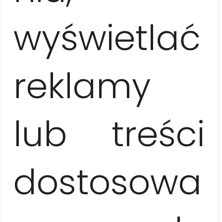
Trasa
wyświetlać
ok. 300 km
reklamy
Zabrać na zwiedzanie
stroje kąpielowe i ręczniki, butelkę wody i ochronę
przeciwsłoneczną (czapkę z daszkiem / kapelusz,
lub treści
okulary przeciwsłoneczne, krem z filtrem)
dostosowa
W cenie wycieczki
opieka lokalnego przewodnika (w języku polskim /
angielskim / hiszpańskim / francuskim / niemieckim),
transport, zwiedzanie i atrakcje: piña colada, pokaz