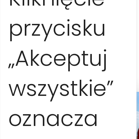
przycisku
10-13 osób
100 EUR / os.
„Akceptuj
14-15 osób
90 EUR / os.
wszystkie”
oznacza