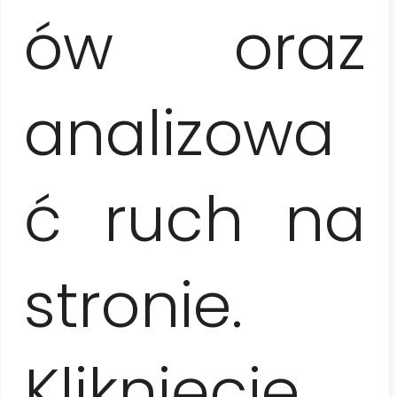
ów oraz
Cennik
1 osoba
analizowa
310 EUR / os.
2 osoby
ć ruch na
170 EUR / os.
3-5 osób
stronie.
145 EUR / os.
6-9 osób
Kliknięcie
110 EUR / os.