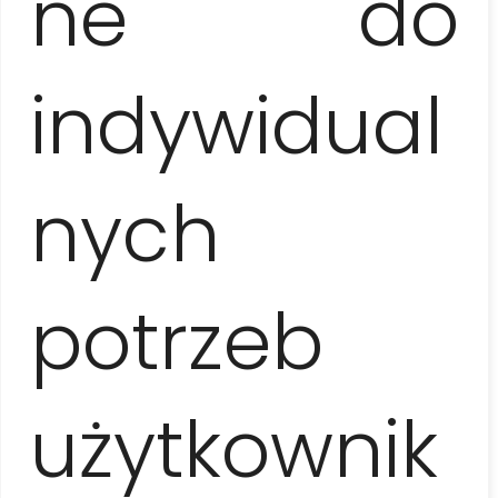
ne do
tresury delfinów, drink w Maison Xanadú, pobyt na
publicznej plaży w centrum miasta
indywidual
Nie wliczone w cenę
nych
napiwki i własne wydatki nie ujęte w programie, opcja
all inclusive – od 50 EUR / os. (w zależności od
wybranego hotelu)
potrzeb
Uwagi
kolejność realizacji programu może ulec zmianie
użytkownik