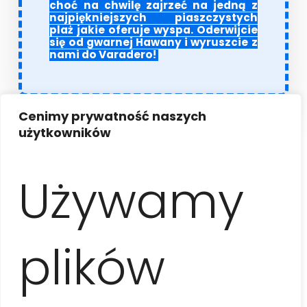
choć na chwilę zajrzeć na jedną z
najpiękniejszych piaszczystych
plaż jakie oferuje wyspa. Oderwijcie
się od gwarnej Hawany i wyruszcie z
nami do Varadero!
Cenimy prywatność naszych
użytkowników
Informacje
Używamy
Program wycieczki
plików
Po śniadaniu wyjazd z Hawany w kierunku punktu
widokowego
Bacunayagua
, gdzie wypijemy piña
coladę obserwując najwyższy wiadukt na Kubie i
dolinę rzeki. Następnie ruszymy do
delfinarium w