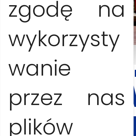
zgodę na
wykorzysty
wanie
KONTA
I
REZER
przez nas
Anna Jesionczak
plików