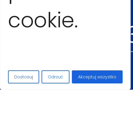
+53
cookie.
54555
Maciej Lopez
Dostosuj
Odrzuć
Akceptuj wszystko
+48
50626