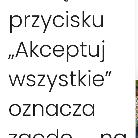
6-12 osób
przycisku
80 EUR / os.
„Akceptuj
13-15 osób
70 EUR / os.
wszystkie”
oznacza
zgodę na