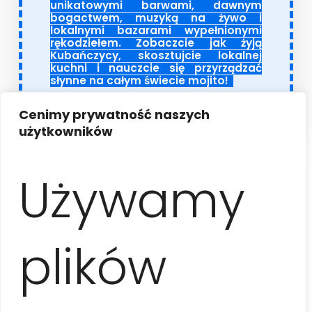
unikatowymi barwami, dawnym
bogactwem, muzyką na żywo i
lokalnymi bazarami wypełnionymi
rękodziełem. Zobaczcie jak żyją
Kubańczycy, skosztujcie lokalnej
kuchni i nauczcie się przyrządzać
słynne na całym świecie mojito!
Cenimy prywatność naszych
użytkowników
Używamy
Informacje
plików
Program wycieczki
Zwiedzanie rozpoczniemy od krótkiego spaceru po
Malecónie
(słynnej nadmorskiej promenadzie,