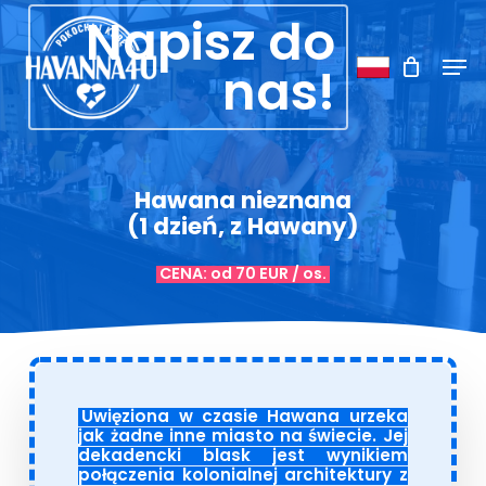
Skip
Menu
Napisz do
to
Men
main
nas!
content
Hawana nieznana
(1 dzień, z Hawany)
CENA: od 70 EUR / os.
Uwięziona w czasie Hawana urzeka
jak żadne inne miasto na świecie. Jej
dekadencki blask jest wynikiem
połączenia kolonialnej architektury z