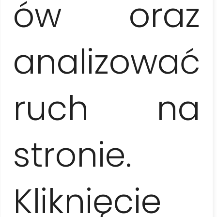
ów oraz
analizować
Cennik
1 osoba
160 EUR / os.
ruch na
2 osoby
stronie.
110 EUR / os.
3-5 osób
Kliknięcie
90 EUR / os.