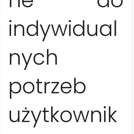
lunch, przejażdżka coco-taxi
indywidual
Nie wliczone w cenę
napiwki i własne wydatki nie ujęte w programie
nych
potrzeb
Uwagi
kolejność realizacji programu może ulec zmianie w
zależności od ustalonego miejsca spotkania z
przewodnikiem. W przypadku awarii tramwaju
użytkownik
wodnego realizowany jest przejazd autobusem lub
taksówką. Ze względów bezpieczeństwa na pokład
tramwaju wodnego nie wolno wnosić ostrych i
niebezpiecznych przedmiotów, ani szklanych butelek