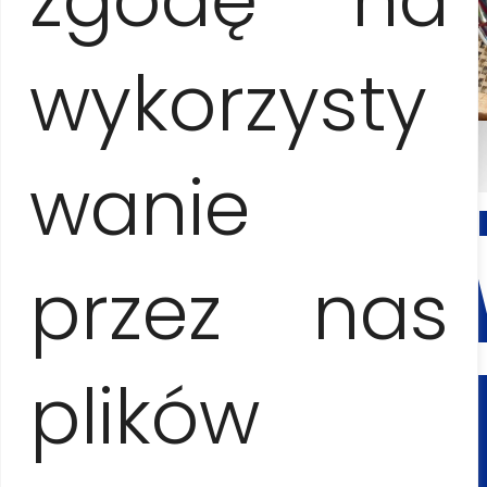
wykorzysty
wanie
KONTA
I
REZER
przez nas
Anna Jesionczak
plików
+53