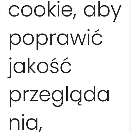
cookie, aby
będącej miejscem spotkań Kubańczyków) do
hotelu
Nacional
, skąd udamy się na godzinną przejażdżkę
amerykańskim old-timerem
. Zwiedzimy okolice
fortów El Morro
, La Cabaña i pomnika
Chrystusa
poprawić
Hawańskiego
, a następnie
tramwajem wodnym
przeprawimy się przez Zatokę Hawańską do pobliskiej
hali targowej
Mercado de San José, gdzie
przeznaczymy godzinę na zakup pamiątek
(największy wybór lokalnego rękodzieła w Hawanie).
jakość
Po zakupach zjemy
obiad
w lokalnej restauracji i
udamy się na
kurs robienia drinków
w
zaprzyjaźnionym barze. Stąd
coco-taxi
przewiozą
nas przez
Dzielnicę Chińską
oraz biedniejsze i
przegląda
zniszczone części Hawany do ustalonego punktu
zakończenia wycieczki.
nia,
Czas trwania