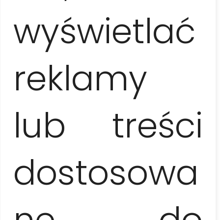
ok. 7,5 godziny (9.00-16.30), codziennie
wyświetlać
Zabrać na zwiedzanie
reklamy
butelkę wody i ochronę przeciwsłoneczną (czapkę z
daszkiem / kapelusz, okulary przeciwsłoneczne, krem
z filtrem)
lub treści
W cenie wycieczki
dostosowa
opieka lokalnego przewodnika (w języku polskim /
angielskim / hiszpańskim / francuskim / niemieckim),
zwiedzanie i atrakcje: wizyta w hotelu Nacional + drink,
ne do
godzinna przejażdżka kabrioletem, tramwaj wodny
przez Zatokę Hawańską, nauka robienia drinków,