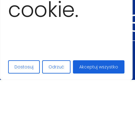
cookie.
54555
Maciej Lopez
+48
Dostosuj
Odrzuć
Akceptuj wszystko
50626