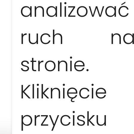
analizować
kolejność zwiedzania może ulec zmianie 
ruch n
Cennik
stronie.
1 osoba
2 osoby
Kliknięcie
190 EUR / os.
110
EUR / os.
przycisku