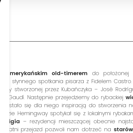
y
du
amerykańskim old-timerem
do położonej 
i
jsce słynnego spotkania pisarza z Fidelem Castro
lnicy stworzonej przez Kubańczyka – José Rodrí
onio Gaudí. Następnie przejedziemy do rybackiej
wi
e stało się dla niego inspiracją do stworzenia now
, gdzie Hemingway spotykał się z lokalnymi rybak
a Vigía
– rezydencji mieszczącej obecnie najst
 Ostatni przejazd pozwoli nam dotrzeć na
starów