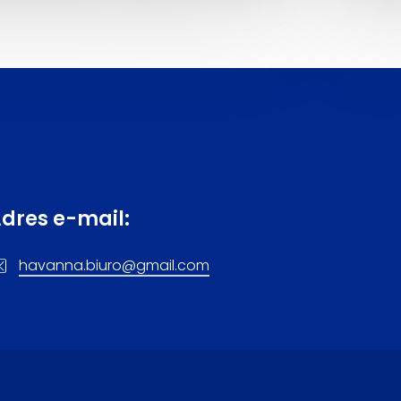
A
dres e-mail:
havanna.biuro@gmail.com