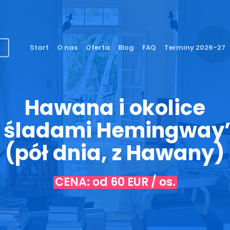
Start
O nas
Oferta
Blog
FAQ
Terminy 2026-27
Hawana i okolice
 śladami Hemingway
(pół dnia, z Hawany)
CENA: od 60 EUR / os.