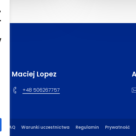
z
w
Maciej Lopez
+48 506267757
FAQ
Warunki uczestnictwa
Regulamin
Prywatność