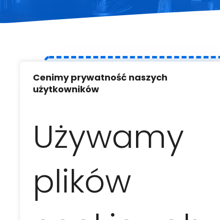
Cenimy prywatność naszych
użytkowników
Ta opcja zwiedzania 
ale też dla osób, 
Używamy
liczne przygody E
jego śladami dotrz
obrzeża miasta, gdzi
plików