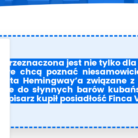
przeznaczona jest nie tylko dla wi
które chcą poznać niesamowici
rnesta Hemingway’a związane z
ecie do słynnych barów kubańsk
e pisarz kupił posiadłość Finca V