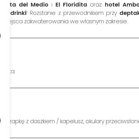
guita del Medio
i
El Floridita
oraz
hotel Amb
ki
3 drinki
! Rozstanie z przewodnikiem przy
depta
do miejsca zakwaterowania we własnym zakresie.
b
sobota
o
(czapkę z daszkiem / kapelusz, okulary przeciwsłone