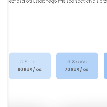
w zależności od ustalonego miejsca spotkania z pr
a
3-5 osób
6-8 osób
90 EUR / os.
70 EUR / os.