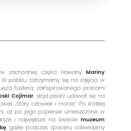
w zachodniej części Hawany
Mariny
. W pobliżu zatrzymamy się na zdjęcia w
gueza Fustera, zainspirowanego pracami
oski Cojimar
, skąd pisarz udawał się na
eli „Stary człowiek i morze”. Po krótkiej
ami, aż po jego popiersie umieszczone w
arsze i największe na świecie
muzeum
kę
, gdzie podczas spaceru odwiedzimy