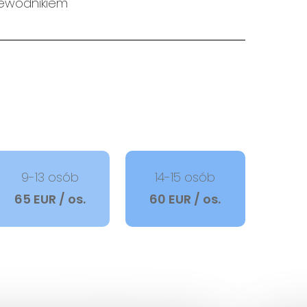
zewodnikiem
9-13 osób
14-15 osób
65 EUR / os.
60 EUR / os.