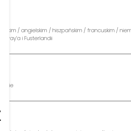
lskim / angielskim / hiszpańskim / francuskim / nie
gway’a i Fusterlandii
ó
gramie
z