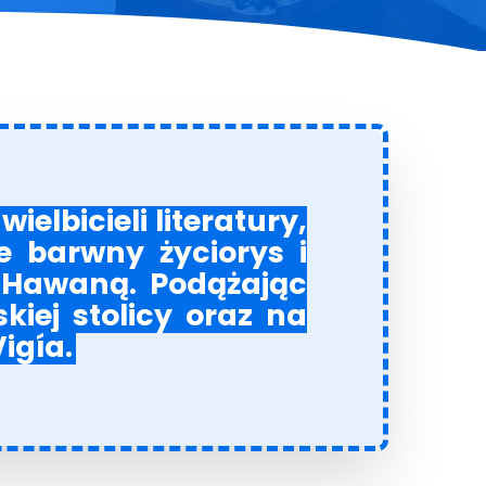
elbicieli literatury,
e barwny życiorys i
 Hawaną. Podążając
iej stolicy oraz na
igía.