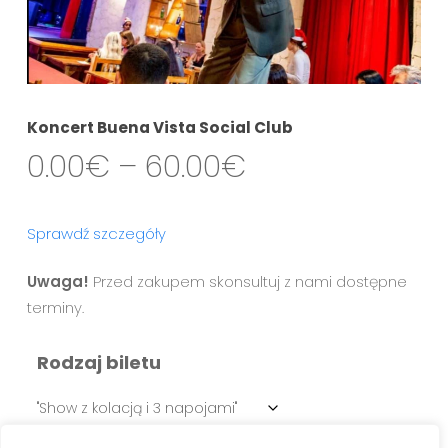
Koncert Buena Vista Social Club
Zakres
0.00
€
–
60.00
€
cen:
od
Sprawdź szczegóły
0.00€
do
Uwaga!
Przed zakupem skonsultuj z nami dostępne
60.00€
terminy.
Rodzaj biletu