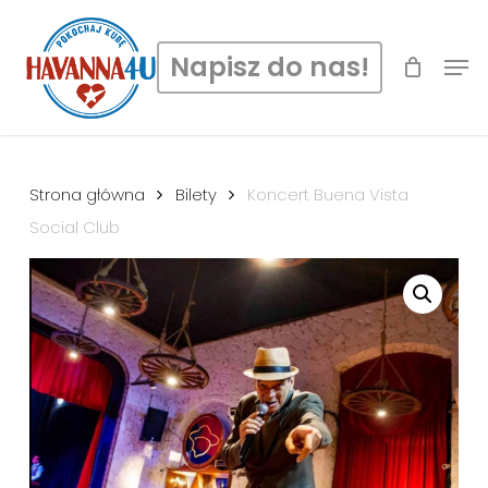
Skip
Menu
to
Men
Napisz do nas!
main
content
Strona główna
Bilety
Koncert Buena Vista
Social Club