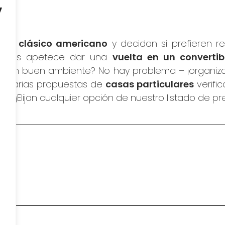
y
n un
clásico americano
y decidan si prefieren re
. ¿Les apetece dar una
vuelta en un convertib
 con buen ambiente? No hay problema – ¡organizar
s varias propuestas de
casas particulares
verifi
. ¡Elijan cualquier opción de nuestro listado de pr
ías