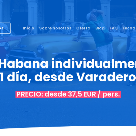
os!
Inicio
Sobre nosotros
Oferta
Blog
FAQ
Fecha
 Habana individualme
(1 día, desde Varadero
PRECIO: desde 37,5 EUR / pers.