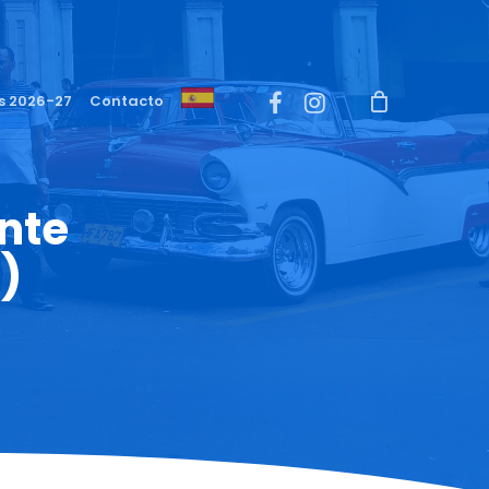
Menu
facebook
instagram
s 2026-27
Contacto
nte
)