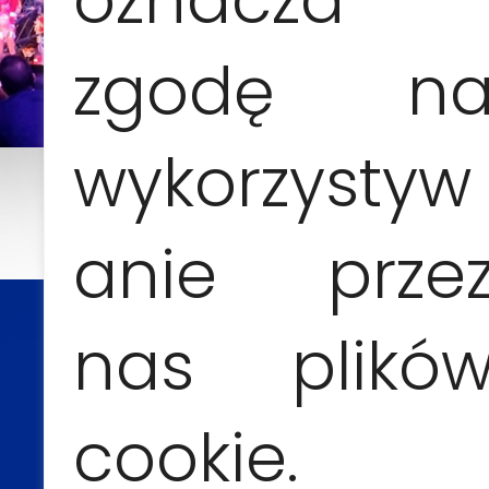
zgodę n
wykorzystyw
anie prze
nas plikó
CONTACTO Y RESERVAS
cookie.
Anna Jesionczak