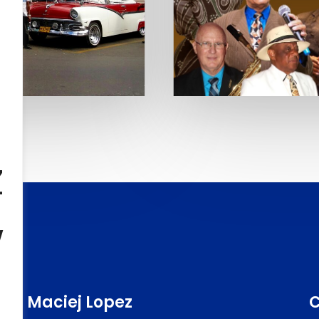
a
z
w
Maciej Lopez
C