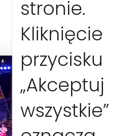
stronie.
70 EUR / 1-4 pers.
Kliknięcie
przycisku
„Akceptuj
wszystkie”
oznacza