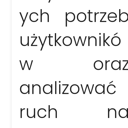
ych potrze
Traslado con un clásico
americano
(salida – 8.30, retorno – 16.30)
użytkownikó
150 EUR / 1-4 pers.
w ora
Vuelta en un convertible
americano
(1 hora)
analizować
30 EUR / 1-4 pers.
ruch n
Suplemento por el
regreso nocturno a Varadero