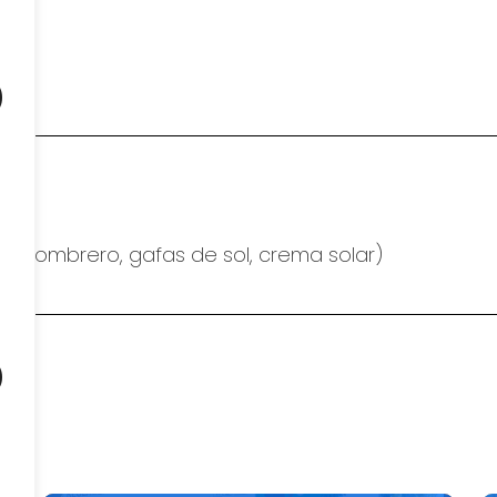
b
a / sombrero, gafas de sol, crema solar)
o