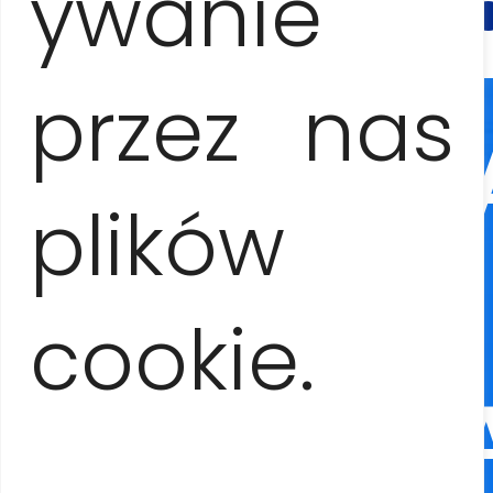
ywanie
przez nas
¡PLANIFIC
plików
TU
cookie.
AVENTUR