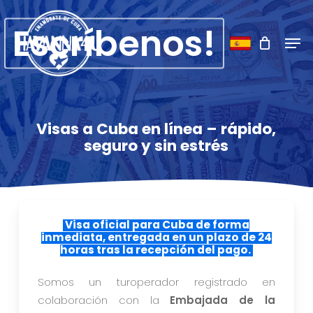
Skip
Menu
to
Escríbenos!
Men
main
content
Visas a Cuba en línea – rápido,
seguro y sin estrés
Visa oficial para Cuba de forma
inmediata, entregada en un plazo de 24
horas tras la recepción del pago.
Somos un turoperador registrado en
colaboración con la
Embajada de la