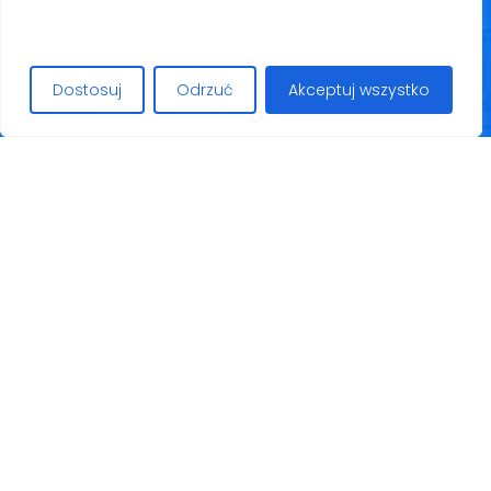
CUBANA
Dostosuj
Odrzuć
Akceptuj wszystko
AHORA!