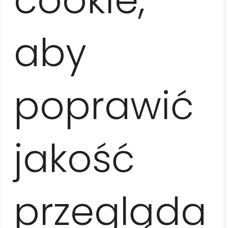
90 días a partir de la llegada a la isla y puede
extenderse allí mismo (en la oficina de
aby
inmigración) por 90 días adicionales. Puede
adquirir la Tarjeta de Turista directamente con
nosotros por
25 EUR
(también se puede
pagar en PLN).
poprawić
¡Atención!
El tipo de visa que vendemos no
es adecuado para ciudadanos de Cuba y
Estados Unidos, ni para viajeros que llegan a
jakość
la isla desde Estados Unidos.
przegląda
COMPRA AHORA