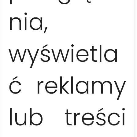
nia,
wyświetla
ć reklamy
lub treści