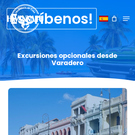
Skip
Menu
to
Escríbenos!
Men
main
content
Excursiones opcionales desde
Varadero