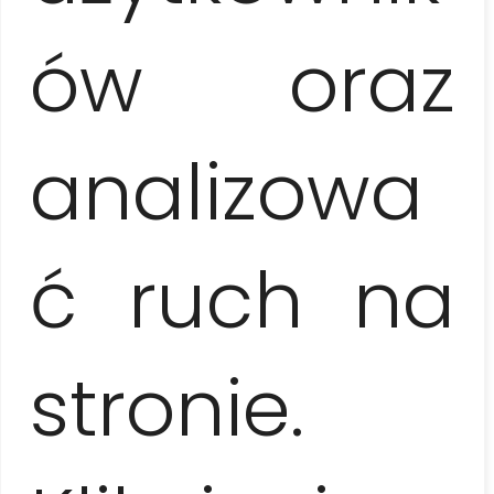
PENÍNSULA DE ZAPATA
– ¡QUÉ PANTANO!
ów oraz
analizowa
ć ruch na
stronie.
CIENFUEGOS Y TRINIDAD – PERLAS
COLONIALES DEL SUR