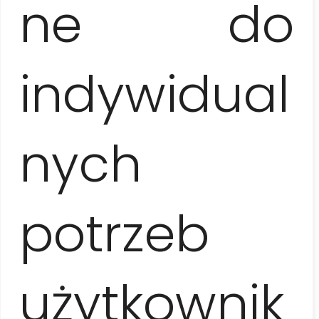
ne do
indywidual
CATAMARÁN
– ISLA PARADISÍACA
Y DELFINES
nych
potrzeb
użytkownik