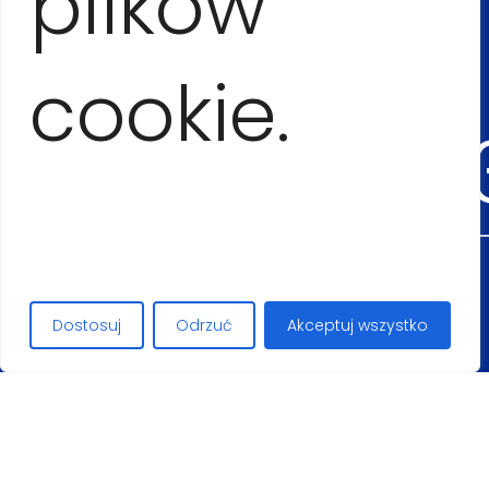
plików
+53
cookie.
54555
Maciej Lopez
Dostosuj
Odrzuć
Akceptuj wszystko
+48