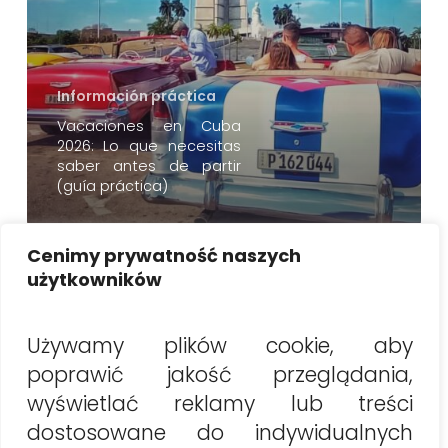
Información práctica
Vacaciones en Cuba
2026: Lo que necesitas
saber antes de partir
(guía práctica)
Buscar
Cenimy prywatność naszych
użytkowników
Buscar
Używamy plików cookie, aby
poprawić jakość przeglądania,
Najnowsze artykuły
wyświetlać reklamy lub treści
Vacaciones en Cuba 2026: Lo que necesitas saber
dostosowane do indywidualnych
antes de partir (guía práctica)