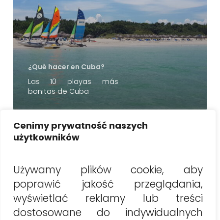
¿Qué hacer en Cuba?
Las 10 playas más
bonitas de Cuba
Buscar
Cenimy prywatność naszych
użytkowników
Buscar
Używamy plików cookie, aby
poprawić jakość przeglądania,
Najnowsze artykuły
wyświetlać reklamy lub treści
Vacaciones en Cuba 2026: Lo que necesitas saber
dostosowane do indywidualnych
antes de partir (guía práctica)