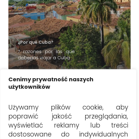
¿Por qué Cuba?
7 razones por las que
deberías viajar a Cuba
Buscar
Cenimy prywatność naszych
użytkowników
Buscar
Używamy plików cookie, aby
poprawić jakość przeglądania,
Najnowsze artykuły
wyświetlać reklamy lub treści
Vacaciones en Cuba 2026: Lo que necesitas saber
dostosowane do indywidualnych
antes de partir (guía práctica)