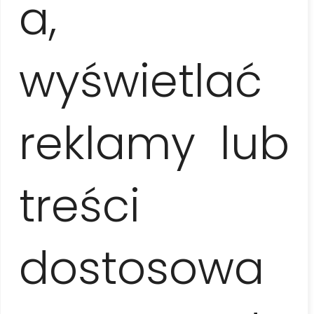
a,
aprox. 4 horas (10.30-14.30 o 16.00-20.00), martes –
domingo
wyświetlać
Llevar a la excursión
reklamy lub
cámaras fotográficas
treści
Incluido en el precio de la excursión
servicio de guía local (idiomas: español / inglés /
polaco / francés / alemán), clase de cocina,
dostosowa
almuerzo típico cubano, cóctel de bienvenida, agua
y café durante el almuerzo, acceso a la cocina y los
utensilios para preparar una comida