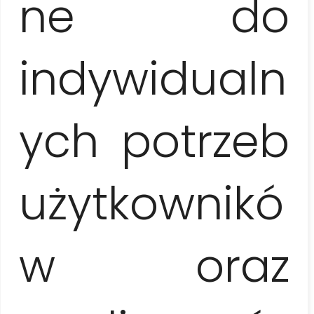
ne do
No incluye
indywidualn
bebidas adicionales durante el almuerzo, propinas y
gastos propios no mencionados en el programa
ych potrzeb
Listado de precios
użytkownikó
1 persona
135 EUR / pers.
w oraz
2-3 personas
95 EUR / pers.