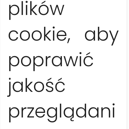
plików
alimenticios necesarios. Luego llegaremos a
la
terraza
de una acogedora casa particular
(alojamiento privado), donde mientras toman
un
cóctel
los anfitriones les contarán un poco sobre
cookie, aby
la historia y tradición de la
cocina cubana
, los
ingredientes más utilizados y los platos locales más
populares. Después de tal introducción, bajo la
supervisión de especialistas, prepararán el
entrante
poprawić
y plato principal con guarniciones
(la mayoría de
las veces frituras de malanga, arroz congrí, ropa vieja
y ensalada – según los ingredientes disponibles). El
punto culminante del programa
jakość
será la
degustación de los platos
preparados
así como el
postre y café
brindados
por los anfitriones.
przeglądani
Duración