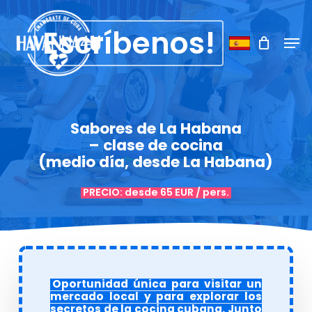
Skip
Menu
to
Escríbenos!
Men
main
content
Sabores de La Habana
– clase de cocina
(medio día, desde La Habana)
PRECIO: desde 65 EUR / pers.
Oportunidad única para visitar un
mercado local y para explorar los
secretos de la cocina cubana. Junto