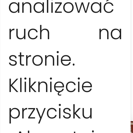
analizować
4-6 personas
ruch na
80 EUR / pers.
stronie.
7-8 personas
70 EUR / pers.
Kliknięcie
9-15 personas
65 EUR / pers.
przycisku