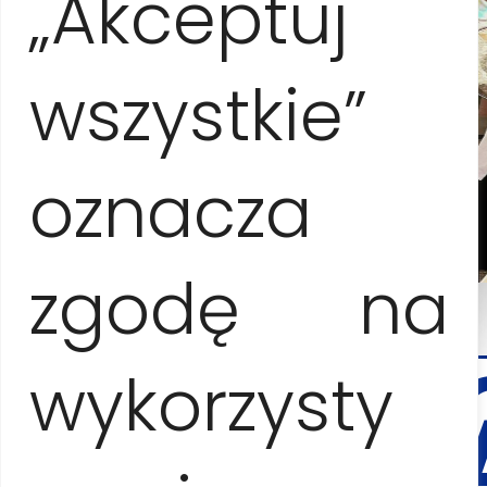
„Akceptuj
wszystkie”
oznacza
zgodę na
CONTA
Y
wykorzysty
RESERV