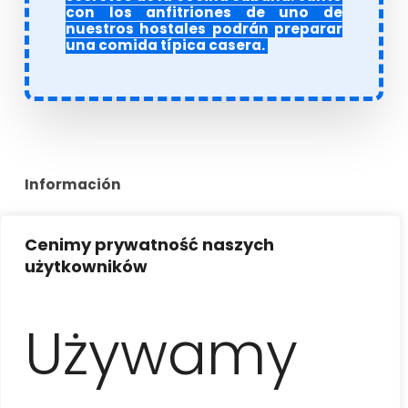
con los anfitriones de uno de
nuestros hostales podrán preparar
una comida típica casera.
Información
Cenimy prywatność naszych
użytkowników
Descripción de la actividad
Encuentro con
el guí
a
en la zona del Parque Central
Używamy
o Habana Vieja y traslado hacia uno de
los
mercados locales
, donde conocerán las frutas y
verduras cubanas y aprenderán cómo los
habitantes de la isla obtienen los productos